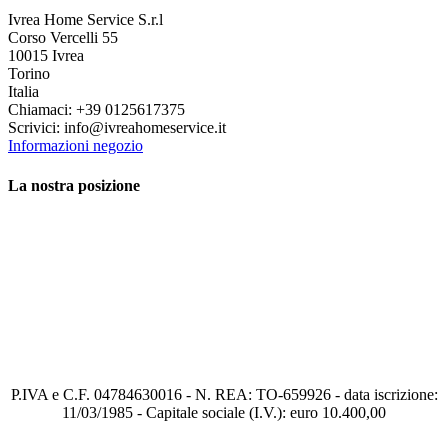
Ivrea Home Service S.r.l
Corso Vercelli 55
10015 Ivrea
Torino
Italia
Chiamaci:
+39 0125617375
Scrivici:
info@ivreahomeservice.it
Informazioni negozio
La nostra posizione
P.IVA e C.F. 04784630016 - N. REA: TO-659926 - data iscrizione:
11/03/1985 - Capitale sociale (I.V.): euro 10.400,00