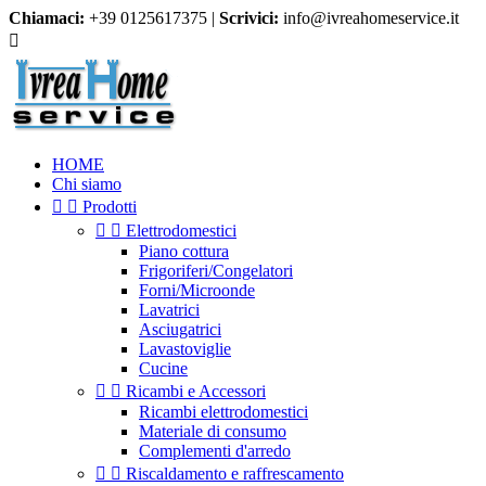
Chiamaci:
+39 0125617375 |
Scrivici:
info@ivreahomeservice.it

HOME
Chi siamo


Prodotti


Elettrodomestici
Piano cottura
Frigoriferi/Congelatori
Forni/Microonde
Lavatrici
Asciugatrici
Lavastoviglie
Cucine


Ricambi e Accessori
Ricambi elettrodomestici
Materiale di consumo
Complementi d'arredo


Riscaldamento e raffrescamento