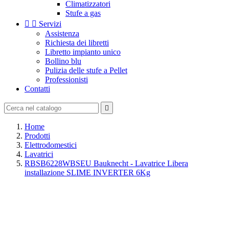
Climatizzatori
Stufe a gas


Servizi
Assistenza
Richiesta dei libretti
Libretto impianto unico
Bollino blu
Pulizia delle stufe a Pellet
Professionisti
Contatti

Home
Prodotti
Elettrodomestici
Lavatrici
RBSB6228WBSEU Bauknecht - Lavatrice Libera
installazione SLIME INVERTER 6Kg