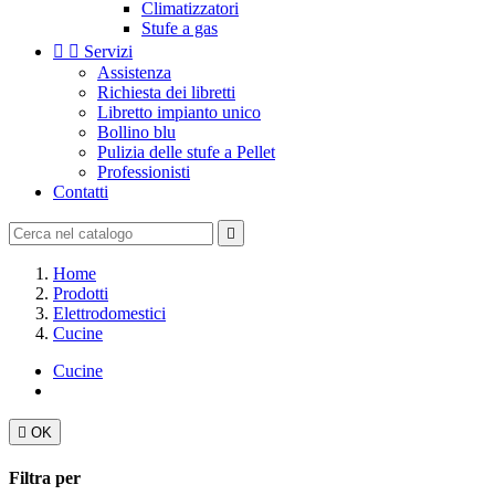
Climatizzatori
Stufe a gas


Servizi
Assistenza
Richiesta dei libretti
Libretto impianto unico
Bollino blu
Pulizia delle stufe a Pellet
Professionisti
Contatti

Home
Prodotti
Elettrodomestici
Cucine
Cucine

OK
Filtra per