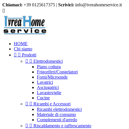
Chiamaci:
+39 0125617375 |
Scrivici:
info@ivreahomeservice.it

HOME
Chi siamo


Prodotti


Elettrodomestici
Piano cottura
Frigoriferi/Congelatori
Forni/Microonde
Lavatrici
Asciugatrici
Lavastoviglie
Cucine


Ricambi e Accessori
Ricambi elettrodomestici
Materiale di consumo
Complementi d'arredo


Riscaldamento e raffrescamento